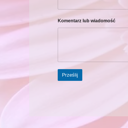
Komentarz lub wiadomość
Prześlij